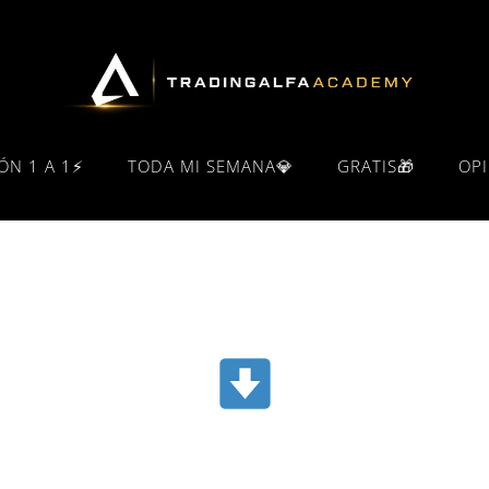
ÓN 1 A 1⚡
TODA MI SEMANA💎
GRATIS🎁
OP