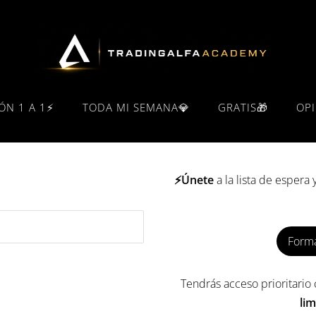
ÓN 1 A 1⚡
TODA MI SEMANA💎
GRATIS🎁
OP
⚡Únete
a la lista de espera 
Forma
Tendrás acceso prioritari
lim