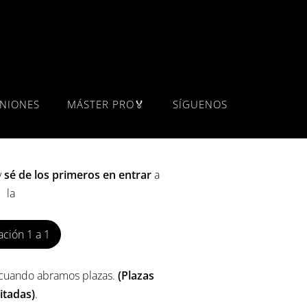
INIONES
MÁSTER PRO🏅
SÍGUENOS
y
sé de los primeros en entrar
a
la
ción 1 a 1
o cuando abramos plazas.
(Plazas
itadas)
.