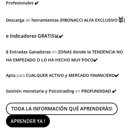
Profesionales
✔️
🥇
)
Descarga
de
herramientas (FIBONACCI ALFA EXCLUSIVO
e
Indicadores GRATIS
📊
✔️
8 Entradas Ganadoras
en
ZONAS donde la TENDENCIA NO
HA EMPEZADO O LO HA HECHO MUY POCO
✔️
Apta
para
CUALQUER ACTIVO y MERCADO FINANCIERO
✔️
Gestión monetaria y Psicotrading
en
PROFUNDIDAD
✔️
TODA LA INFORMACIÓN QUÉ APRENDERÁS!
APRENDER YA !