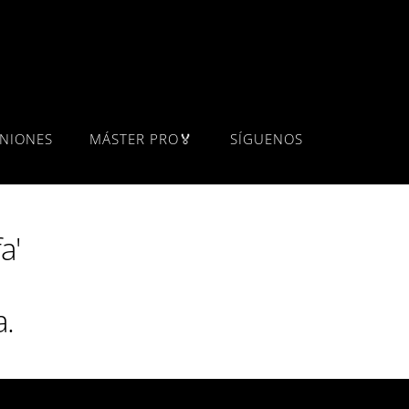
INIONES
MÁSTER PRO🏅
SÍGUENOS
a'
a.