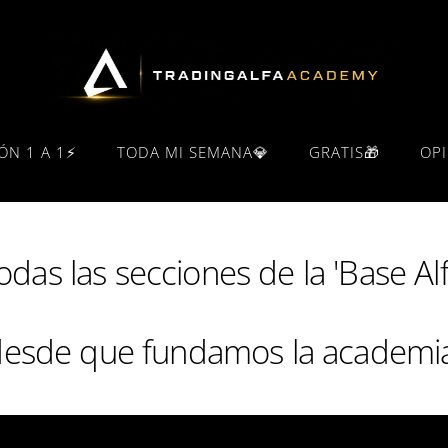
ÓN 1 A 1⚡
TODA MI SEMANA💎
GRATIS🎁
OP
odas las secciones de la 'Base Alf
esde que fundamos la academi